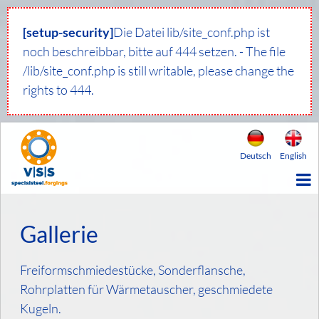
[setup-security]
Die Datei lib/site_conf.php ist
noch beschreibbar, bitte auf 444 setzen. - The file
/lib/site_conf.php is still writable, please change the
rights to 444.
Deutsch
English
Gallerie
Freiformschmiedestücke, Sonderflansche,
Rohrplatten für Wärmetauscher, geschmiedete
Kugeln.