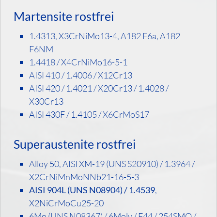
Martensite rostfrei
1.4313, X3CrNiMo13-4, A182 F6a, A182
F6NM
1.4418 / X4CrNiMo16-5-1
AISI 410 / 1.4006 / X12Cr13
AISI 420 / 1.4021 / X20Cr13 / 1.4028 /
X30Cr13
AISI 430F / 1.4105 / X6CrMoS17
Superaustenite rostfrei
Alloy 50, AISI XM-19 (UNS S20910) / 1.3964 /
X2CrNiMnMoNNb21-16-5-3
AISI 904L (UNS N08904) / 1.4539
,
X2NiCrMoCu25-20
6Mo (UNS N08367) / 6Moly / F44 / 254SMO /