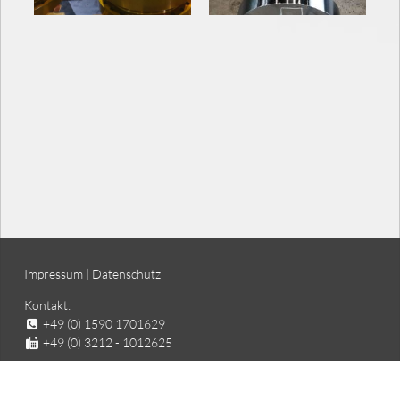
Impressum
|
Datenschutz
Kontakt:
+49 (0) 1590 1701629
+49 (0) 3212 - 1012625
E-Mail: sales@specialsteel-forgings.com