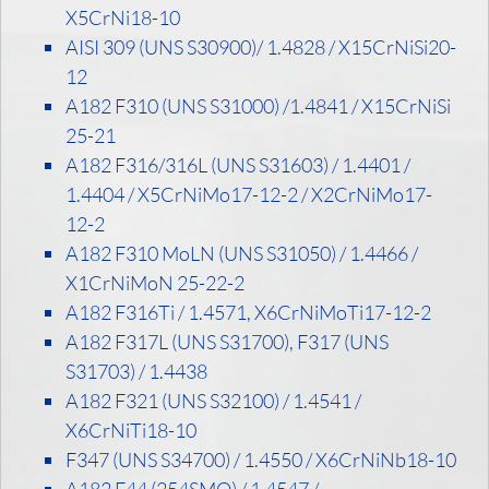
specialsteel-
X5CrNi18-10
AISI 309 (UNS S30900)/ 1.4828 / X15CrNiSi20-
forgins.com
12
A182 F310 (UNS S31000) /1.4841 / X15CrNiSi
25-21
A182 F316/316L (UNS S31603) / 1.4401 /
1.4404 / X5CrNiMo17-12-2 / X2CrNiMo17-
12-2
A182 F310 MoLN (UNS S31050) / 1.4466 /
X1CrNiMoN 25-22-2
A182 F316Ti / 1.4571, X6CrNiMoTi17-12-2
A182 F317L (UNS S31700), F317 (UNS
S31703) / 1.4438
A182 F321 (UNS S32100) / 1.4541 /
X6CrNiTi18-10
F347 (UNS S34700) / 1.4550 / X6CrNiNb18-10
A182 F44 (254SMO) / 1.4547 /