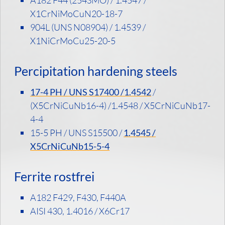
X1CrNiMoCuN20-18-7
904L (UNS N08904) / 1.4539 /
X1NiCrMoCu25-20-5
Percipitation hardening steels
17-4 PH / UNS S17400 /1.4542
/
(X5CrNiCuNb16-4) /1.4548 / X5CrNiCuNb17-
4-4
15-5 PH / UNS S15500 /
1.4545 /
X5CrNiCuNb15-5-4
Ferrite rostfrei
A182 F429, F430, F440A
AISI 430, 1.4016 / X6Cr17