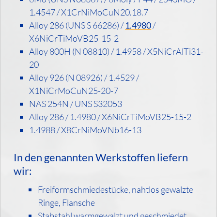
1.4547 / X1CrNiMoCuN20.18.7
Alloy 286 (UNS S 66286) /
1.4980
/
X6NiCrTiMoVB25-15-2
Alloy 800H (N 08810) / 1.4958 / X5NiCrAlTi31-
20
Alloy 926 (N 08926) / 1.4529 /
X1NiCrMoCuN25-20-7
NAS 254N / UNS S32053
Alloy 286 / 1.4980 / X6NiCrTiMoVB25-15-2
1.4988 / X8CrNiMoVNb16-13
In den genannten Werkstoffen liefern
wir:
Freiformschmiedestücke, nahtlos gewalzte
Ringe, Flansche
Stabstahl warmgewalzt und geschmiedet,