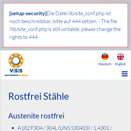
[setup-security]
Die Datei lib/site_conf.php ist
noch beschreibbar, bitte auf 444 setzen. - The file
/lib/site_conf.php is still writable, please change the
rights to 444.
Deutsch
English
Rostfrei Stähle
Austenite rostfrei
A182 F304 / 304L (UNS S30403) / 1.4301 /