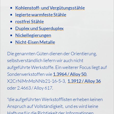
specialsteel-
Kohlenstoff- und Vergütungsstähle
forgins.com
legierte warmfeste Stähle
rostfrei Stähle
Duplex und Superduplex
Nickellegierungen
Nicht-Eisen Metalle
Die genannten Güten dienen der Orientierung,
selbstverständlich liefern wir auch nicht
aufgeführte Werkstoffe. Ein weiterer Focus liegt auf
Sonderwerkstoffen wie
1.3964 / Alloy 50
,
X2CrNiMnMoNNb21-16-5-3,
1.3912 / Alloy 36
oder 2.4663 / Alloy 617.
*die aufgeführten Werkstofflisten erheben keinen
Anspruch auf Vollständigkeit, und es wird keine
Haftung für die Richtigkeit der Informationen