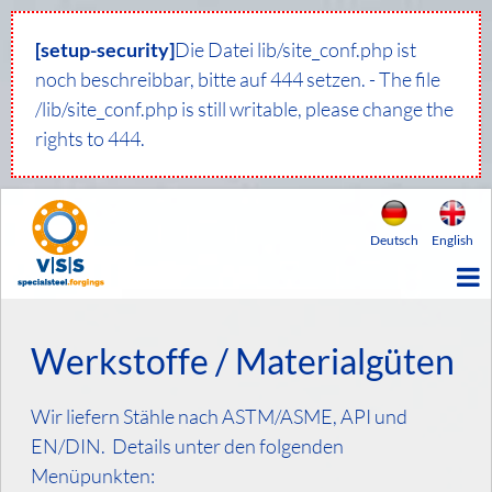
[setup-security]
Die Datei lib/site_conf.php ist
noch beschreibbar, bitte auf 444 setzen. - The file
/lib/site_conf.php is still writable, please change the
rights to 444.
Deutsch
English
Werkstoffe / Materialgüten
Wir liefern Stähle nach ASTM/ASME, API und
EN/DIN. Details unter den folgenden
Menüpunkten: