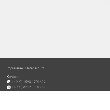
Impressum
|
Datenschutz
Kontakt:
+49 (0) 1590 1701629
+49 (0) 3212 - 1012625
E-Mail: sales@specialsteel-forgings.com
Postanschrift:
Hintere Weinberge 19